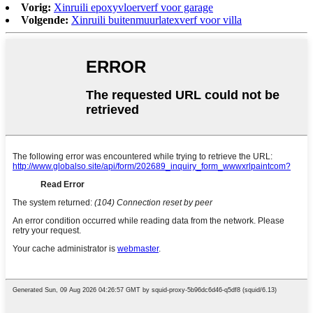
Vorig:
Xinruili epoxyvloerverf voor garage
Volgende:
Xinruili buitenmuurlatexverf voor villa