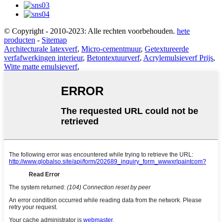
© Copyright - 2010-2023: Alle rechten voorbehouden.
hete
producten
-
Sitemap
Architecturale latexverf
,
Micro-cementmuur
,
Getextureerde
verfafwerkingen interieur
,
Betontextuurverf
,
Acrylemulsieverf Prijs
,
Witte matte emulsieverf
,