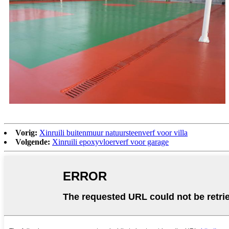
Vorig:
Xinruili buitenmuur natuursteenverf voor villa
Volgende:
Xinruili epoxyvloerverf voor garage