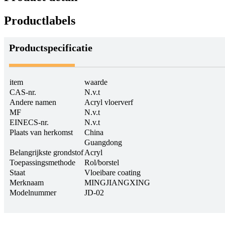
Productlabels
Productspecificatie
item
waarde
CAS-nr.
N.v.t
Andere namen
Acryl vloerverf
MF
N.v.t
EINECS-nr.
N.v.t
Plaats van herkomst
China
Guangdong
Belangrijkste grondstof
Acryl
Toepassingsmethode
Rol/borstel
Staat
Vloeibare coating
Merknaam
MINGJIANGXING
Modelnummer
JD-02